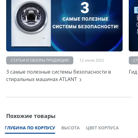
СТАТЬИ И ОБЗОРЫ ПРОДУКЦИИ
12 июля 2022
С
3 самые полезные системы безопасности в
Гид
стиральных машинах ATLANT
Похожие товары
ГЛУБИНА ПО КОРПУСУ
ВЫСОТА
ЦВЕТ КОРПУСА