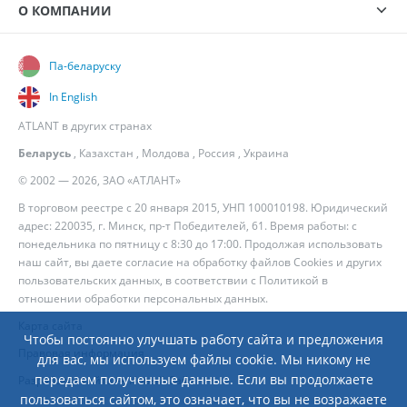
О КОМПАНИИ
Па-беларуску
In English
ATLANT в других странах
Беларусь
,
Казахстан
,
Молдова
,
Россия
,
Украина
© 2002 — 2026, ЗАО «АТЛАНТ»
В торговом реестре с 20 января 2015, УНП 100010198. Юридический
адрес: 220035, г. Минск, пр-т Победителей, 61. Время работы: с
понедельника по пятницу с 8:30 до 17:00. Продолжая использовать
наш сайт, вы даете согласие на обработку файлов Cookies и других
пользовательских данных, в соответствии с
Политикой в
отношении обработки персональных данных
.
Карта сайта
Чтобы постоянно улучшать работу сайта и предложения
Правовая информация
для вас, мы используем файлы cookie. Мы никому не
передаем полученные данные. Если вы продолжаете
Разработка сайта
— Новый Сайт
пользоваться сайтом, это означает, что вы не возражаете