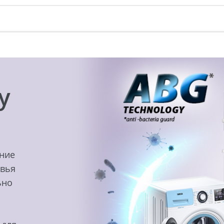
y
ение
овья
ьно