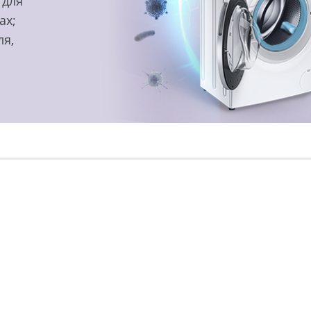
 для
ах;
ля,